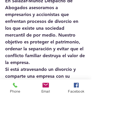
En Salazar-Muñoz Despacho de 
Abogados asesoramos a 
empresarios y accionistas que 
enfrentan procesos de divorcio en 
los que existe una sociedad 
mercantil de por medio. Nuestro 
objetivo es proteger el patrimonio, 
ordenar la separación y evitar que el 
conflicto familiar destruya el valor de 
la empresa.
Si está atravesando un divorcio y 
comparte una empresa con su 
cónyuge, solicite asesoría antes de 
firmar cualquier 
Phone
Email
Facebook
convenio.
 Escríbanos a 
marta@salazarmunoz.com
  para 
agendar una consulta.