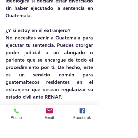
ideológica si declara estar divorciado 
sin haber ejecutado la sentencia en 
Guatemala.
¿Y si estoy en el extranjero?
No necesitas venir a Guatemala para 
ejecutar tu sentencia. Puedes otorgar 
poder judicial a un abogado o 
pariente que se encargue de todo el 
procedimiento por ti. De hecho, este 
es un servicio común para 
guatemaltecos residentes en el 
extranjero que desean regularizar su 
estado civil ante RENAP.
Conclusión
Phone
Email
Facebook
Si te casaste en Guatemala y te 
divorciaste en otro país, es 
indispensable que ejecutes 